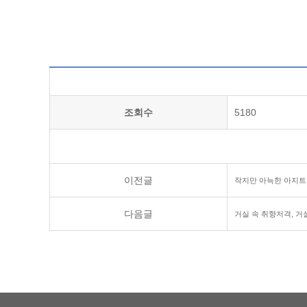
조회수
5180
이전글
작지만 아늑한 아지트,
다음글
거실 속 취향저격, 